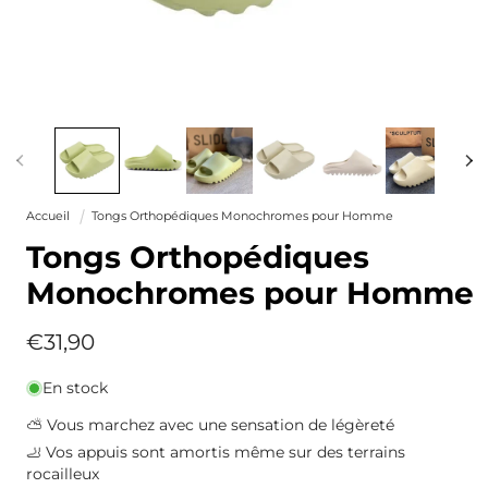
Ouvrir
le
média
1
dans
une
Accueil
Tongs Orthopédiques Monochromes pour Homme
fenêtre
modale
Tongs Orthopédiques
Monochromes pour Homme
Prix
€31,90
habituel
En stock
⛅ Vous marchez avec une sensation de légèreté
🦶 Vos appuis sont amortis même sur des terrains
rocailleux