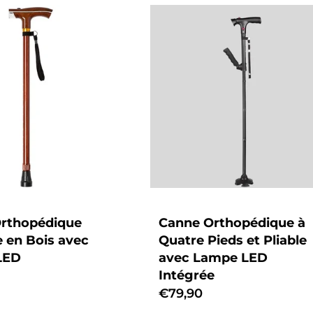
rthopédique
Canne Orthopédique à
e en Bois avec
Quatre Pieds et Pliable
LED
avec Lampe LED
Intégrée
Prix
€79,90
habituel