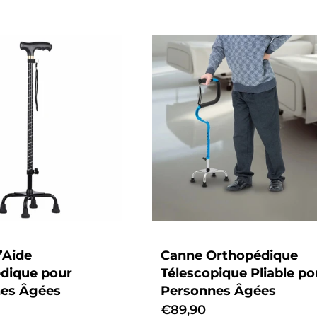
’Aide
Canne Orthopédique
dique pour
Télescopique Pliable po
es Âgées
Personnes Âgées
Prix
€89,90