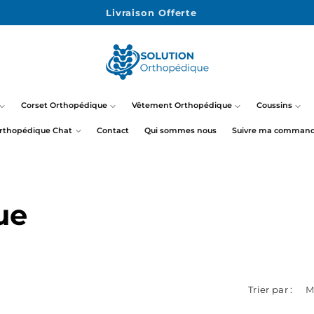
14 Jours pour essayer !
Corset Orthopédique
Vêtement Orthopédique
Coussins
rthopédique Chat
Contact
Qui sommes nous
Suivre ma comman
ue
Trier par :