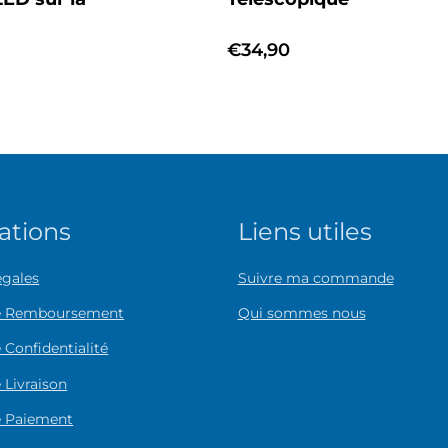
Prix
€34,90
habituel
ations
Liens utiles
égales
Suivre ma commande
de Remboursement
Qui sommes nous
 Confidentialité
 Livraison
e Paiement