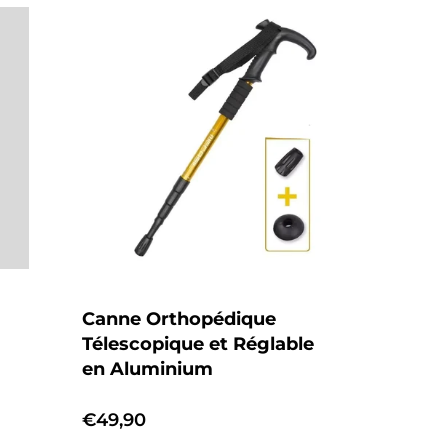
Canne Orthopédique
Télescopique et Réglable
en Aluminium
Prix
€49,90
habituel