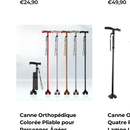
Prix
€24,90
Prix
€49,90
habituel
habituel
Canne Orthopédique
Canne O
Colorée Pliable pour
Quatre 
Personnes Âgées
Lampe L