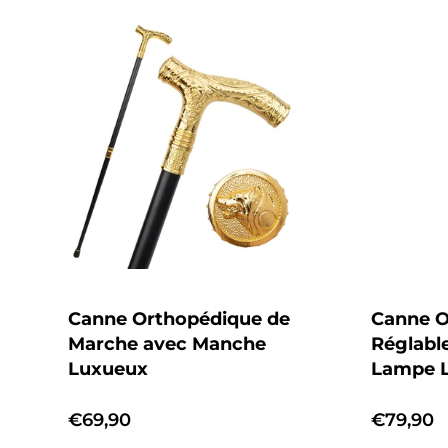
l
e
c
t
i
o
Canne Orthopédique de
Canne O
Marche avec Manche
Réglabl
n
Luxueux
Lampe 
:
Prix
€69,90
Prix
€79,90
habituel
habituel