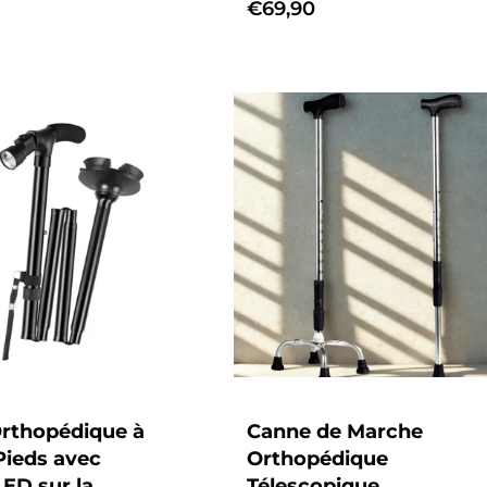
Prix
€69,90
habituel
rthopédique à
Canne de Marche
Pieds avec
Orthopédique
ED sur la
Télescopique