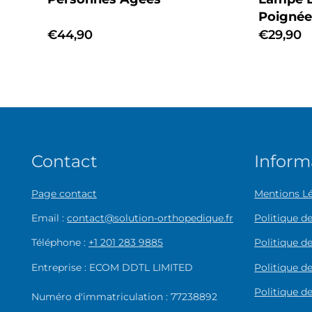
Poignée
Prix
€44,90
Prix
€29,90
habituel
habituel
Contact
Inform
Page contact
Mentions L
Email :
contact@solution-orthopedique.fr
Politique 
Téléphone :
+1 201 283 9885
Politique de
Entreprise : ECOM DDTL LIMITED
Politique de
Politique d
Numéro d'immatriculation : 77238892