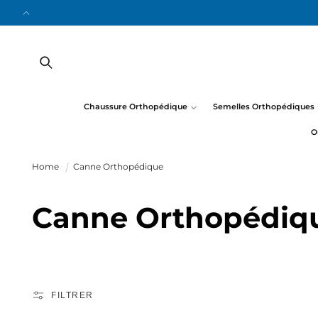
ET
PASSER
AU
CONTENU
Chaussure Orthopédique
Semelles Orthopédiques
O
Home
Canne Orthopédique
C
Canne Orthopédiq
o
l
FILTRER