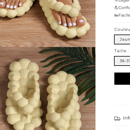
🌞Légère
💪Conf
👟Facile
Couleu
Jau
Taille
36-3
Moyens
de
paieme
Inf