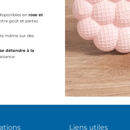
isponibles en
rose et
otre goût et partez
ite même sur des
se détendre à la
aisance.
ations
Liens utiles