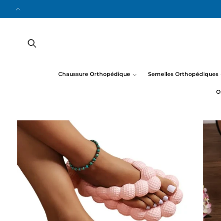
ET
PASSER
AU
CONTENU
Chaussure Orthopédique
Semelles Orthopédiques
O
PASSER AUX
INFORMATIONS
PRODUITS