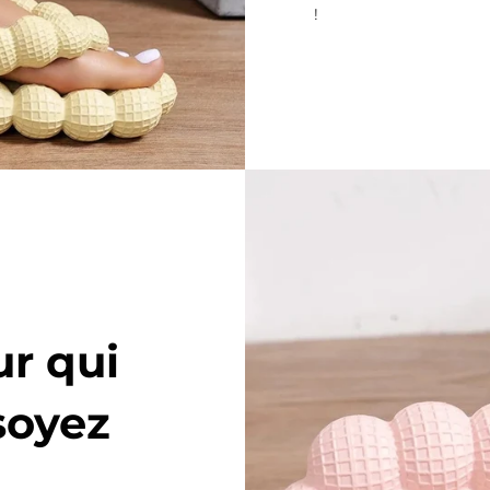
!
ur qui
soyez