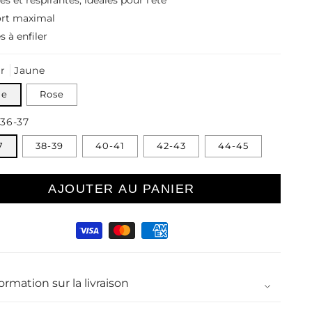
s et respirantes, idéales pour l’été
ort maximal
s à enfiler
r
Jaune
ne
Rose
36-37
7
38-39
40-41
42-43
44-45
AJOUTER AU PANIER
nt
ormation sur la livraison