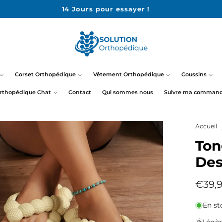
14 Jours pour essayer !
Corset Orthopédique
Vêtement Orthopédique
Coussins
rthopédique Chat
Contact
Qui sommes nous
Suivre ma comman
Accueil
Ton
Des
Prix
€39,
habit
En st