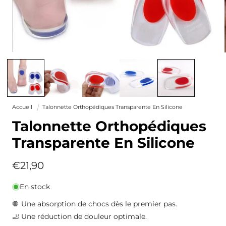
Ouvrir
le
média
1
dans
une
fenêtre
Accueil
Talonnette Orthopédiques Transparente En Silicone
modale
Talonnette Orthopédiques
Transparente En Silicone
Prix
€21,90
habituel
En stock
🛑 Une absorption de chocs dès le premier pas.
🦶 Une réduction de douleur optimale.