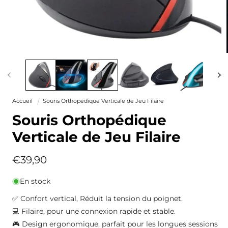
Ouvrir
le
média
1
dans
une
Accueil
Souris Orthopédique Verticale de Jeu Filaire
fenêtre
modale
Souris Orthopédique
Verticale de Jeu Filaire
Prix
€39,90
habituel
En stock
✅ Confort vertical, Réduit la tension du poignet.
💻 Filaire, pour une connexion rapide et stable.
🎮 Design ergonomique, parfait pour les longues sessions