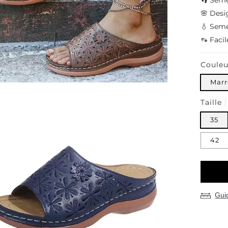
👣 Sem
🌸 Desi
💧 Seme
👡 Facil
Couleu
Mar
Taille
35
42
Guid
Moyens