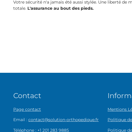
Votre sécurité n'a jamais été aussi stylée. Une liberté d
totale.
L'assurance au bout des pieds.
Contact
Inform
Page contact
Mentions L
Email :
contact@solution-orthopedique.fr
Politique 
Téléphone :
+1 201 283 9885
Politique de