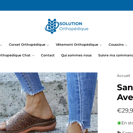
14 Jours pour essayer !
Corset Orthopédique
Vêtement Orthopédique
Coussins
rthopédique Chat
Contact
Qui sommes nous
Suivre ma comman
Accueil
San
Ave
Prix
€29,
habit
En st