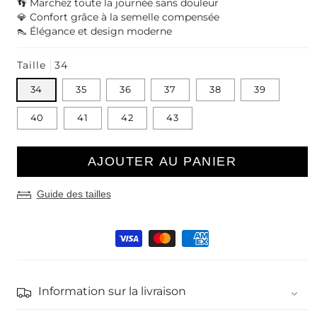
👣 Marchez toute la journée sans douleur
💎 Confort grâce à la semelle compensée
👠 Élégance et design moderne
Taille
34
34
35
36
37
38
39
40
41
42
43
AJOUTER AU PANIER
Guide des tailles
Moyens
de
paiement
Information sur la livraison