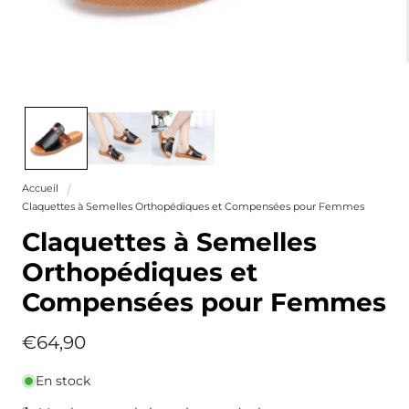
Ouvrir
le
média
1
dans
une
fenêtre
Accueil
modale
Claquettes à Semelles Orthopédiques et Compensées pour Femmes
Claquettes à Semelles
Orthopédiques et
Compensées pour Femmes
Prix
€64,90
habituel
En stock