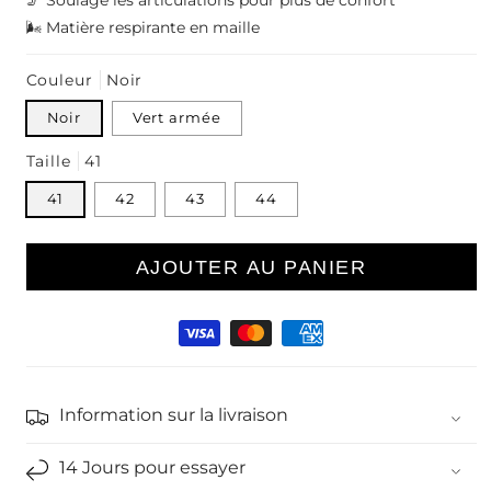
🦵 Soulage les articulations pour plus de confort
🌬️ Matière respirante en maille
Couleur
Noir
Noir
Vert armée
Taille
41
41
42
43
44
AJOUTER AU PANIER
Moyens
de
paiement
Information sur la livraison
14 Jours pour essayer