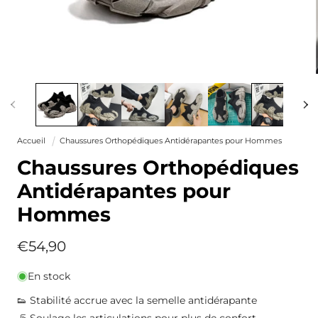
Ouvrir
le
média
1
dans
une
Accueil
Chaussures Orthopédiques Antidérapantes pour Hommes
fenêtre
modale
Chaussures Orthopédiques
Antidérapantes pour
Hommes
Prix
€54,90
habituel
En stock
👟 Stabilité accrue avec la semelle antidérapante