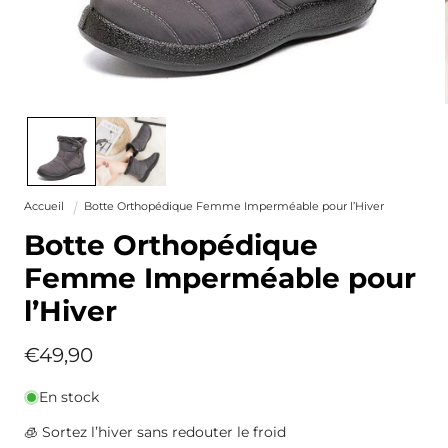
Ouvrir
le
média
1
dans
une
fenêtre
Accueil
Botte Orthopédique Femme Imperméable pour l’Hiver
modale
Botte Orthopédique
Femme Imperméable pour
l’Hiver
Prix
€49,90
habituel
En stock
🧊 Sortez l’hiver sans redouter le froid