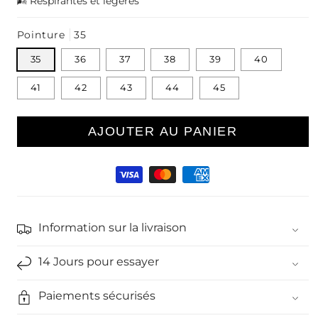
🌬️ Respirantes et légères
Pointure
35
35
36
37
38
39
40
41
42
43
44
45
AJOUTER AU PANIER
Moyens
de
paiement
Information sur la livraison
14 Jours pour essayer
Paiements sécurisés