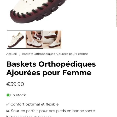
Ouvrir
le
média
1
dans
une
fenêtre
Accueil
Baskets Orthopédiques Ajourées pour Femme
modale
Baskets Orthopédiques
Ajourées pour Femme
Prix
€39,90
habituel
En stock
✅ Confort optimal et flexible
👟 Soutien parfait pour des pieds en bonne santé