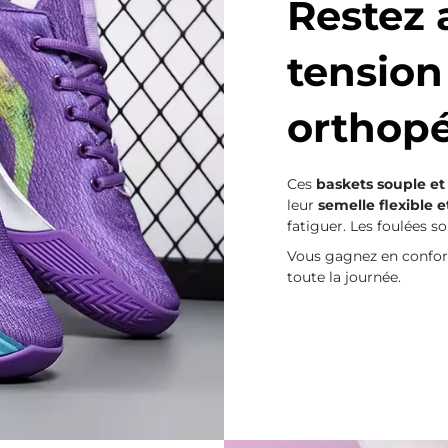
Restez 
tension
orthopé
Ces
baskets souple et
leur
semelle flexible 
fatiguer. Les foulées s
Vous gagnez en confor
toute la journée.