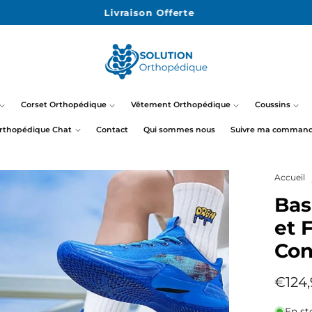
14 Jours pour essayer !
Corset Orthopédique
Vêtement Orthopédique
Coussins
rthopédique Chat
Contact
Qui sommes nous
Suivre ma comman
Accueil
Bas
et 
Con
Prix
€124
habit
En st