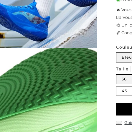
🔥 Vous
🧘‍♂️ V
🎨 Un lo
🏀 Conç
Couleu
Bleu
Taille
36
43
Guid