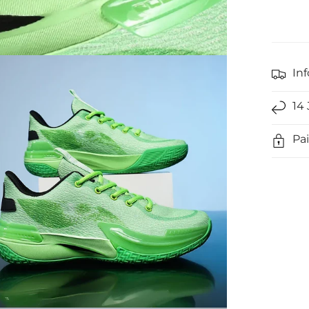
Moyens
de
paieme
Inf
14
Pa