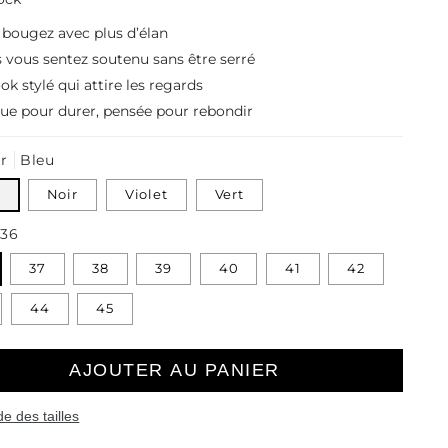
 bougez avec plus d’élan
ous vous sentez soutenu sans être serré
ok stylé qui attire les regards
ue pour durer, pensée pour rebondir
r
Bleu
Noir
Violet
Vert
36
37
38
39
40
41
42
44
45
AJOUTER AU PANIER
e des tailles